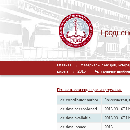
Гроднен
Реализация методик
Главная
→
Материалы съездов, конферен
информационных м
papers
→
2016
→
Актуальные проблемы
Показать сокращенную информацию
dc.contributor.author
Заборовская, 
dc.date.accessioned
2016-09-16T11
dc.date.available
2016-09-16T11
dc.date.issued
2016