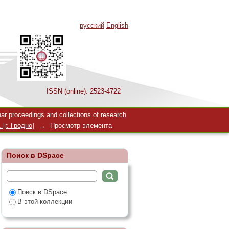
русский
English
ISSN (online): 2523-4722
ичных
 proceedings and collections of research
[г. Гродно]
→
Просмотр элемента
Поиск в DSpace
Поиск в DSpace
В этой коллекции