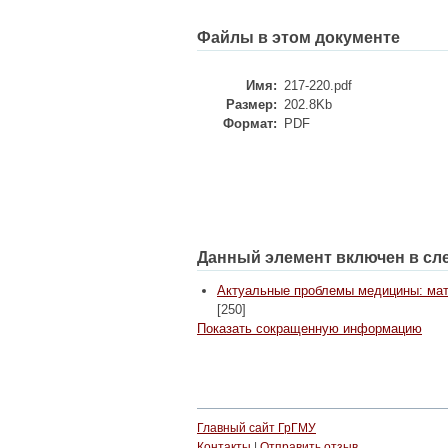
Файлы в этом документе
Имя:
217-220.pdf
Размер:
202.8Kb
Формат:
PDF
Данный элемент включен в сл
Актуальные проблемы медицины: матери
[250]
Показать сокращенную информацию
Главный сайт ГрГМУ
Контакты
|
Отправить отзыв