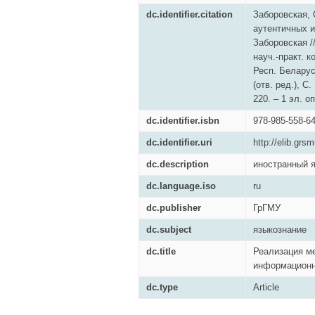
dc.identifier.citation
Заборовская, 
аутентичных и
Заборовская 
науч.-практ. к
Респ. Беларусь
(отв. ред.), С
220. – 1 эл. оп
dc.identifier.isbn
978-985-558-6
dc.identifier.uri
http://elib.grs
dc.description
иностранный я
dc.language.iso
ru
dc.publisher
ГрГМУ
dc.subject
языкознание
dc.title
Реализация м
информационн
dc.type
Article