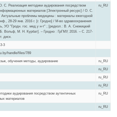
О. С. Реализация методики аудирования посредством
ru_RU
нформационных материалов [Электронный ресурс] / О. С.
// Актуальные проблемы медицины : материалы ежегодной
онф., 28-29 янв. 2016 г. [г. Гродно] / М-во здравоохранения
, УО "Гродн. гос. мед.у н-т" ; [редкол.: В. А. Снежицкий
. Б. Вольф, М. Н. Курбат]. – Гродно : ГрГМУ, 2016. – С. 217-
т. диск.
43-3
mu.by/handle/files/789
зык, обучения методы, аудирование
ru_RU
ru_RU
ru_RU
ru_RU
етодики аудирования посредством аутентичных
ru_RU
ых материалов
ru_RU