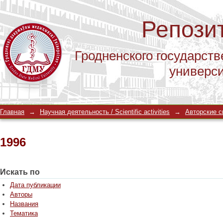
Репози
Гродненского государств
универс
1996
Главная
→
Научная деятельность / Scientific activities
→
Авторские св
1996
Искать по
Дата публикации
Авторы
Названия
Тематика