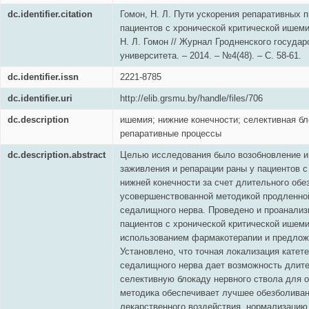
dc.identifier.citation
Гомон, Н. Л. Пути ускорения репаративных п
пациентов с хронической критической ишеми
Н. Л. Гомон // Журнал Гродненского госуда
университета. – 2014. – №4(48). – С. 58-61.
dc.identifier.issn
2221-8785
dc.identifier.uri
http://elib.grsmu.by/handle/files/706
dc.description
ишемия; нижние конечности; селективная б
репаративные процессы
dc.description.abstract
Целью исследования было возобновление и
заживления и репарации раны у пациентов 
нижней конечности за счет длительного обе
усовершенствованной методикой продленно
седалищного нерва. Проведено и проанализ
пациентов с хронической критической ишеми
использованием фармакотерапии и предлож
Установлено, что точная локализация катет
седалищного нерва дает возможность длит
селективную блокаду нервного ствола для 
методика обеспечивает лучшее обезболива
лекарственного воздействия, нормализацию 