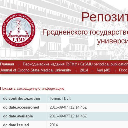
Репози
Гродненского государств
универс
ПУТИ УСКОРЕНИЯ РЕПАРАТИВНЫХ П
Главная
→
Периодические издания ГрГМУ / GrSMU periodical publicatio
ХРОНИЧЕСКОЙ КРИТИЧЕСКОЙ ИШЕ
Journal of Grodno State Medical University
→
2014
→
№4 (48)
→
Прос
Показать сокращенную информацию
dc.contributor.author
Гомон, Н. Л.
dc.date.accessioned
2016-09-07T12:14:46Z
dc.date.available
2016-09-07T12:14:46Z
dc.date.issued
2014