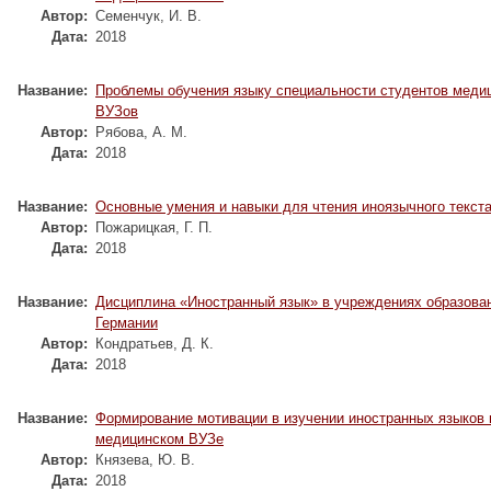
Автор:
Семенчук, И. В.
Дата:
2018
Название:
Проблемы обучения языку специальности студентов меди
ВУЗов
Автор:
Рябова, А. М.
Дата:
2018
Название:
Основные умения и навыки для чтения иноязычного текст
Автор:
Пожарицкая, Г. П.
Дата:
2018
Название:
Дисциплина «Иностранный язык» в учреждениях образова
Германии
Автор:
Кондратьев, Д. К.
Дата:
2018
Название:
Формирование мотивации в изучении иностранных языков 
медицинском ВУЗе
Автор:
Князева, Ю. В.
Дата:
2018