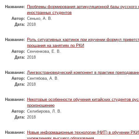
Название:
Проблемы формирования артикуляционной базы русского 
иностранных студентов
Автор:
Сенько, А. В.
Дата:
2018
Название:
Роль ситуативных картинок при изучении формул приветс
прощания на занятиях по РКИ
Автор:
Сенченкова, Е. В.
Дата:
2018
Название:
Лингвострановедческий компонент в практике преподаван
Автор:
Сентябова, А. В.
Дата:
2018
Название:
Некоторые особенности обучения китайских студентов ру
произношению
Автор:
Селибирова, Л. В.
Дата:
2018
Название:
Новые информационные технологии (НИТ) в обучении РКИ 
учреждениях высшего образования