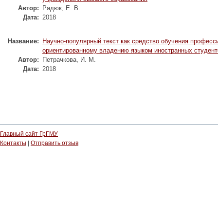
Автор:
Радюк, Е. В.
Дата:
2018
Название:
Научно-популярный текст как средство обучения професс
ориентированному владению языком иностранных студент
Автор:
Петрачкова, И. М.
Дата:
2018
Главный сайт ГрГМУ
Контакты
|
Отправить отзыв