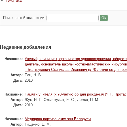
Тематика
Поиск в этой коллекции:
Недавние добавления
Название:
Ученый, клиницист, организатор здравоохранения, общест
деятель, основатель школы костно-пластических хирурго
– Болтрукевич Станислав Иванович (к 70-летию со дня ро
Автор:
Пац, Н. В.
Дата:
2010
Название:
Памяти учителя (к 70-летию со дня рождения И. П. Протас
Автор:
Жук, И. Г.
;
Околокулак, Е. С.
;
Ложко, П. М.
Дата:
2010
Название:
Медицина партизанских зон Беларуси
Автор:
Тищенко, Е. М.