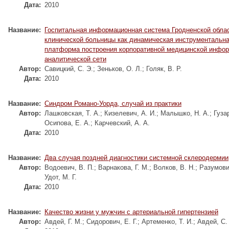
Дата:
2010
Название:
Госпитальная информационная система Гродненской обла
клинической больницы как динамическая инструментальн
платформа построения корпоративной медицинской инфор
аналитической сети
Автор:
Савицкий, C. Э.
;
Зеньков, О. Л.
;
Голяк, В. Р.
Дата:
2010
Название:
Cиндром Романо-Уорда, случай из практики
Автор:
Лашковская, Т. А.
;
Кизелевич, А. И.
;
Малышко, Н. А.
;
Гуза
Осипова, Е. А.
;
Карчевский, А. А.
Дата:
2010
Название:
Два случая поздней диагностики системной склеродермии
Автор:
Водоевич, В. П.
;
Варнакова, Г. М.
;
Волков, В. Н.
;
Разумови
Удот, М. Г.
Дата:
2010
Название:
Качество жизни у мужчин с артериальной гипертензией
Автор:
Авдей, Г. М.
;
Сидорович, Е. Г.
;
Артеменко, Т. И.
;
Авдей, С.