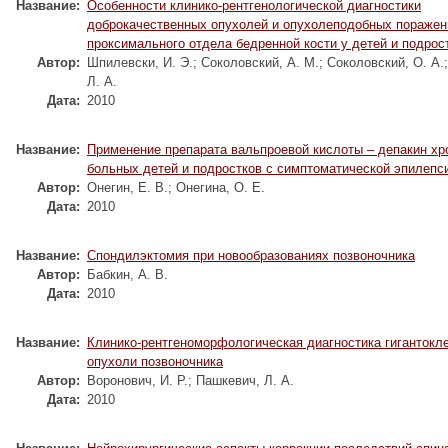
Название:
Особенности клинико-рентгенологической диагностики
доброкачественных опухолей и опухолеподобных поражен
проксимального отдела бедренной кости у детей и подрос
Автор:
Шпилевски, И. Э.
;
Соколовский, А. М.
;
Соколовский, О. А.
Л. А.
Дата:
2010
Название:
Применение препарата вальпроевой кислоты – депакин хр
больных детей и подростков с симптоматической эпилепс
Автор:
Онегин, Е. В.
;
Онегина, О. Е.
Дата:
2010
Название:
Спондилэктомия при новообразованиях позвоночника
Автор:
Бабкин, А. В.
Дата:
2010
Название:
Клинико-рентгеноморфологическая диагностика гигантокл
опухоли позвоночника
Автор:
Воронович, И. Р.
;
Пашкевич, Л. А.
Дата:
2010