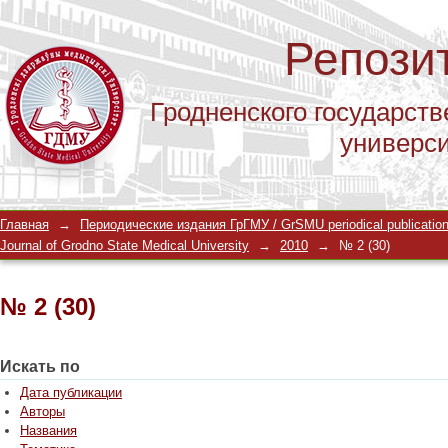
Репози
Гродненского государств
универс
№ 2 (30)
Главная
→
Периодические издания ГрГМУ / GrSMU periodical publicatio
Journal of Grodno State Medical University
→
2010
→
№ 2 (30)
№ 2 (30)
Искать по
Дата публикации
Авторы
Названия