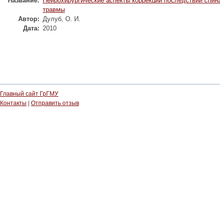
Название:
Нейрохирургические аспекты коррекции последствий спин
травмы
Автор:
Дулуб, О. И.
Дата:
2010
Главный сайт ГрГМУ
Контакты
|
Отправить отзыв