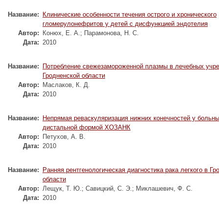
Название:
Клинические особенности течения острого и хронического
гломерулонефритов у детей с дисфункцией эндотелия
Автор:
Конюх, Е. А.
;
Парамонова, Н. С.
Дата:
2010
Название:
Потребление свежезамороженной плазмы в лечебных учр
Гродненской области
Автор:
Маслаков, К. Д.
Дата:
2010
Название:
Непрямая реваскуляризация нижних конечностей у больны
дистальной формой ХОЗАНК
Автор:
Петухов, А. В.
Дата:
2010
Название:
Ранняя рентгенологическая диагностика рака легкого в Гр
области
Автор:
Лещук, Т. Ю.
;
Савицкий, С. Э.
;
Миклашевич, Ф. С.
Дата:
2010