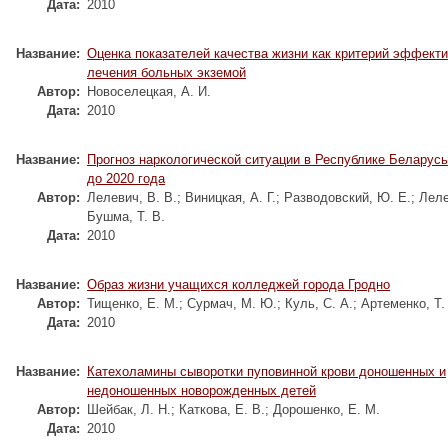
Дата:
2010
Название:
Oценка показателей качества жизни как критерий эффект
лечения больных экземой
Автор:
Новоселецкая, А. И.
Дата:
2010
Название:
Прогноз наркологической ситуации в Республике Беларусь
до 2020 года
Автор:
Лелевич, В. В.
;
Виницкая, А. Г.
;
Разводовский, Ю. Е.
;
Леле
Бушма, Т. В.
Дата:
2010
Название:
Oбраз жизни учащихся колледжей города Гродно
Автор:
Тищенко, Е. М.
;
Сурмач, М. Ю.
;
Куль, С. А.
;
Артеменко, Т.
Дата:
2010
Название:
Катехоламины сыворотки пуповинной крови доношенных и
недоношенных новорожденных детей
Автор:
Шейбак, Л. Н.
;
Каткова, Е. В.
;
Дорошенко, Е. М.
Дата:
2010