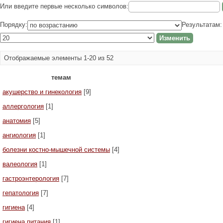
Или введите первые несколько символов:
Порядку:
Результатам:
Отображаемые элементы 1-20 из 52
темам
акушерство и гинекология
[9]
аллергология
[1]
анатомия
[5]
ангиология
[1]
болезни костно-мышечной системы
[4]
валеология
[1]
гастроэнтерология
[7]
гепатология
[7]
гигиена
[4]
гигиена питания
[1]