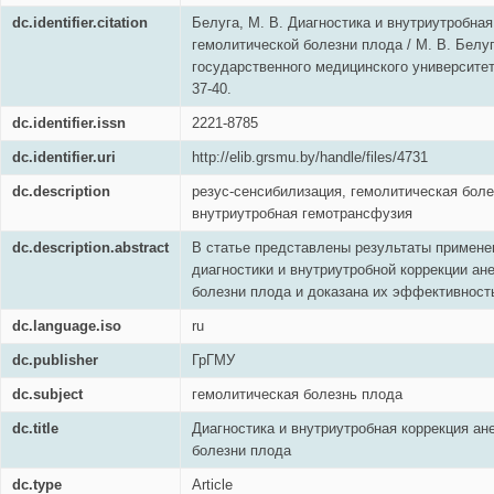
dc.identifier.citation
Белуга, М. В. Диагностика и внутриутробная
гемолитической болезни плода / М. В. Белу
государственного медицинского университета.
37-40.
dc.identifier.issn
2221-8785
dc.identifier.uri
http://elib.grsmu.by/handle/files/4731
dc.description
резус-сенсибилизация, гемолитическая боле
внутриутробная гемотрансфузия
dc.description.abstract
В статье представлены результаты примен
диагностики и внутриутробной коррекции ан
болезни плода и доказана их эффективност
dc.language.iso
ru
dc.publisher
ГрГМУ
dc.subject
гемолитическая болезнь плода
dc.title
Диагностика и внутриутробная коррекция ан
болезни плода
dc.type
Article