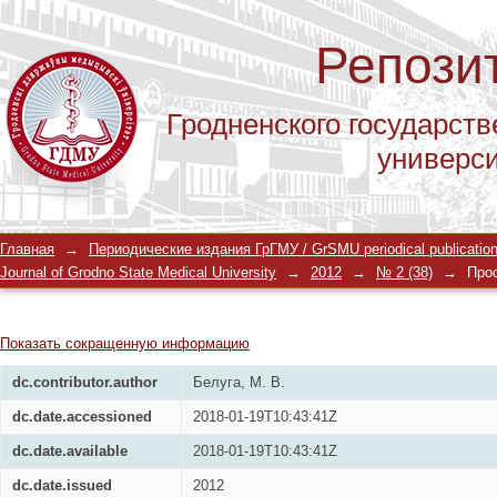
Репози
Гродненского государств
универс
Диагностика и внутриутробная корр
Главная
→
Периодические издания ГрГМУ / GrSMU periodical publicatio
болезни плода
Journal of Grodno State Medical University
→
2012
→
№ 2 (38)
→
Про
Показать сокращенную информацию
dc.contributor.author
Белуга, М. В.
dc.date.accessioned
2018-01-19T10:43:41Z
dc.date.available
2018-01-19T10:43:41Z
dc.date.issued
2012