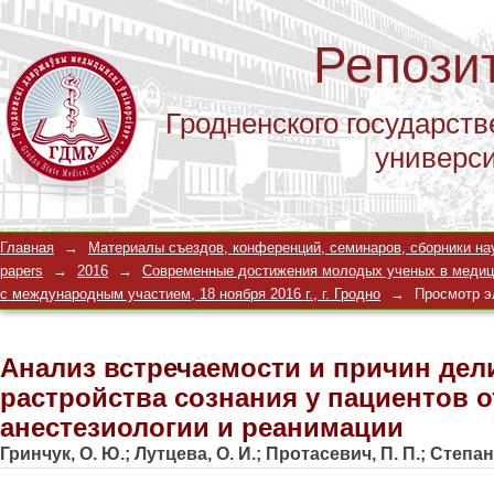
Репози
Гродненского государств
универс
Анализ встречаемости и причин дел
Главная
→
Материалы съездов, конференций, семинаров, сборники научны
пациентов отделения анестезиологи
papers
→
2016
→
Современные достижения молодых ученых в медицин
с международным участием, 18 ноября 2016 г., г. Гродно
→
Просмотр э
Анализ встречаемости и причин дел
растройства сознания у пациентов 
анестезиологии и реанимации
Гринчук, О. Ю.
;
Лутцева, О. И.
;
Протасевич, П. П.
;
Степан