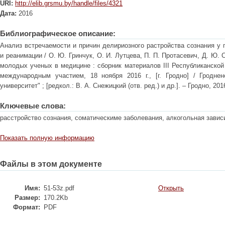
URI:
http://elib.grsmu.by/handle/files/4321
Дата:
2016
Библиографическое описание:
Анализ встречаемости и причин делириозного растройства сознания у 
и реанимации / О. Ю. Гринчук, О. И. Лутцева, П. П. Протасевич, Д. Ю.
молодых ученых в медицине : сборник материалов III Республиканской
международным участием, 18 ноября 2016 г., [г. Гродно] / Гродне
университет" ; [редкол.: В. А. Снежицкий (отв. ред.) и др.]. – Гродно, 2016
Ключевые слова:
расстройство сознания, соматическиме заболевания, алкогольная завис
Показать полную информацию
Файлы в этом документе
Имя:
51-53z.pdf
Открыть
Размер:
170.2Kb
Формат:
PDF