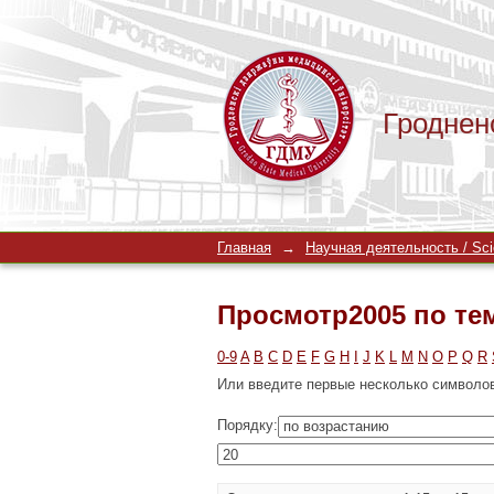
Гроднен
Просмотр2005 по те
Главная
→
Научная деятельность / Scien
Просмотр2005 по те
0-9
A
B
C
D
E
F
G
H
I
J
K
L
M
N
O
P
Q
R
Или введите первые несколько символо
Порядку: