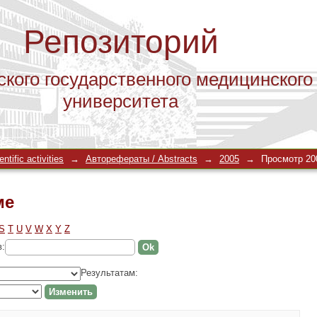
Репозиторий
ского государственного медицинского
университета
ме
tific activities
→
Авторефераты / Abstracts
→
2005
→
Просмотр 20
ме
S
T
U
V
W
X
Y
Z
в:
Результатам: