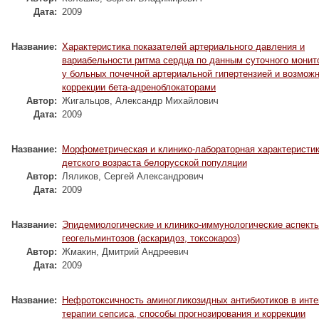
Дата:
2009
Название:
Характеристика показателей артериального давления и
вариабельности ритма сердца по данным суточного монит
у больных почечной артериальной гипертензией и возможн
коррекции бета-адреноблокаторами
Автор:
Жигальцов, Александр Михайлович
Дата:
2009
Название:
Морфометрическая и клинико-лабораторная характеристи
детского возраста белорусской популяции
Автор:
Ляликов, Сергей Александрович
Дата:
2009
Название:
Эпидемиологические и клинико-иммунологические аспект
геогельминтозов (аскаридоз, токсокароз)
Автор:
Жмакин, Дмитрий Андреевич
Дата:
2009
Название:
Нефротоксичность аминогликозидных антибиотиков в инт
терапии сепсиса, способы прогнозирования и коррекции