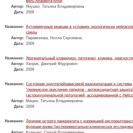
мать-плацента-плод
Автор:
Янушко, Татьяна Владимировна
Дата:
2009
Название:
Аутоиммунные реакции в условиях экологически неблагоп
среды
Автор:
Парамонова, Нэлла Сергеевна
Дата:
2009
Название:
Урогенитальный хламидиоз: патогенез, клиника, диагности
Автор:
Хворик, Дмитрий Фёдорович
Дата:
2009
Название:
Состояние эндотелийзависимой вазодилатации и системы
"перекисное окисление липидов - антиоксидантная защита"
гастродуоденальной патологией, ассоциированной с Helicob
Автор:
Мацюк, Татьяна Владимировна
Дата:
2009
Название:
Лечение острого панкреатита с коррекцией кислородтранс
функции крови (экспериментально-клиническое исследова
Автор:
Колешко, Сергей Владимирович