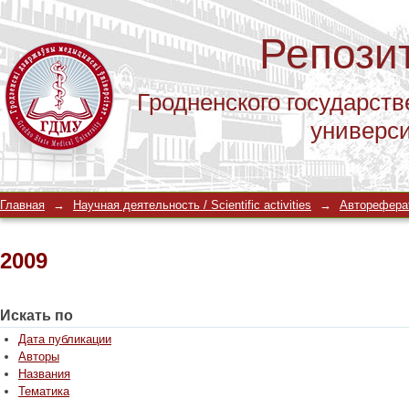
Репози
Гродненского государств
универс
2009
Главная
→
Научная деятельность / Scientific activities
→
Автореферат
2009
Искать по
Дата публикации
Авторы
Названия
Тематика