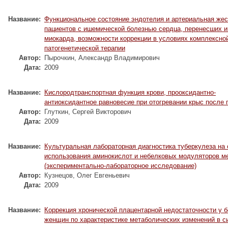
Название:
Функциональное состояние эндотелия и артериальная жес
пациентов с ишемической болезнью сердца, перенесших 
миокарда, возможности коррекции в условиях комплексно
патогенетической терапии
Автор:
Пырочкин, Александр Владимирович
Дата:
2009
Название:
Кислородтранспортная функция крови, прооксидантно-
антиоксидантное равновесие при отогревании крыс после 
Автор:
Глуткин, Сергей Викторович
Дата:
2009
Название:
Культуральная лабораторная диагностика туберкулеза на 
использования аминокислот и небелковых модуляторов м
(экспериментально-лабораторное исследование)
Автор:
Кузнецов, Олег Евгеньевич
Дата:
2009
Название:
Коррекция хронической плацентарной недостаточности у 
женщин по характеристике метаболических изменений в с