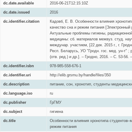
dc.date.available
2016-06-21T12:15:10Z
dc.date.issued
2016
dc.identifier.citation
Кадовб, Е. В. Особенности влияния хроноти
качество сна и режим питания [Электронный р
Актуальные проблемы гигиены, радиационной
медицины: сб. материалов межвуз. студ. науч
междунар. участием, [22 дек. 2015 г., г. Гро
Респ. Беларусь, УО "Гродн. гос. мед. ун-т" ; 
(отв. ред.) и др.]. – Гродно, 2016. – С. 53-56. 
dc.identifier.isbn
978-985-558-676-1
dc.identifier.uri
http://elib.grsmu.by/handle/files/350
dc.description
питание, сон, хронотип, студенты медицинск
dc.language.iso
ru
dc.publisher
ГрГМУ
dc.subject
гигиена
dc.title
Особенности влияния хронотипа студентов–м
режим питания