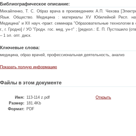
Библиографическое описание:
Михайленко, Т. С. Образ врача в произведениях А.П. Чехова [Электро
Язык. Общество. Медицина : материалы XV Юбилейной Респ. науч
Медицина" и XII науч.-практ. семинара "Образовательные технологии в о
г., г. Гродно] / УО "Гродн. гос. мед. ун-т" ; [редкол.: Е. П. Пустошило (отв
– 1 эл. опт. диск.
Ключевые слова:
медицина, образ врачей, профессиональная деятельность, анализ
Показать полную информацию
Файлы в этом документе
Имя:
113-114 z.pdf
Открыть
Размер:
181.4Kb
Формат:
PDF