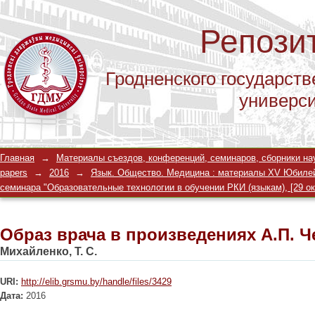
Репози
Гродненского государств
универс
Образ врача в произведениях А.П. Ч
Главная
→
Материалы съездов, конференций, семинаров, сборники научны
papers
→
2016
→
Язык. Общество. Медицина : материалы XV Юбилейно
семинара "Образовательные технологии в обучении РКИ (языкам), [29 окт. 
Образ врача в произведениях А.П. Ч
Михайленко, Т. С.
URI:
http://elib.grsmu.by/handle/files/3429
Дата:
2016