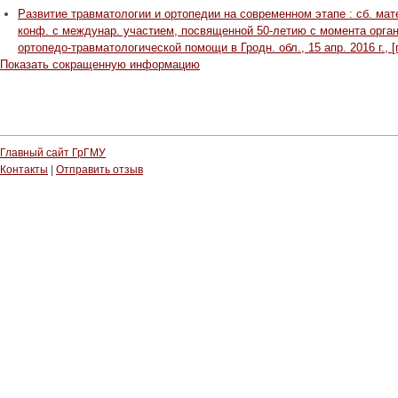
Развитие травматологии и ортопедии на современном этапе : сб. мат
конф. с междунар. участием, посвященной 50-летию с момента орга
ортопедо-травматологической помощи в Гродн. обл., 15 апр. 2016 г., [г
Показать сокращенную информацию
Главный сайт ГрГМУ
Контакты
|
Отправить отзыв