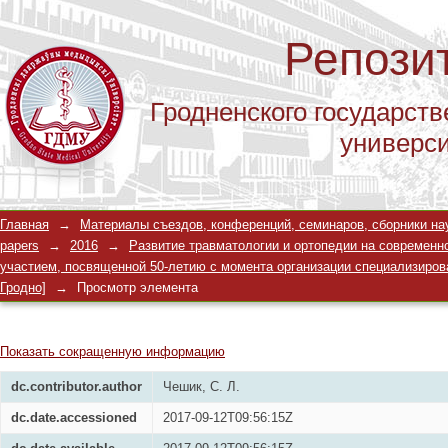
Репози
Гродненского государств
универс
Совершенствование методики хирур
Главная
→
Материалы съездов, конференций, семинаров, сборники научны
повреждений грудопоясничного отд
papers
→
2016
→
Развитие травматологии и ортопедии на современно
участием, посвященной 50-летию с момента организации специализированн
Гродно]
→
Просмотр элемента
Показать сокращенную информацию
dc.contributor.author
Чешик, С. Л.
dc.date.accessioned
2017-09-12T09:56:15Z