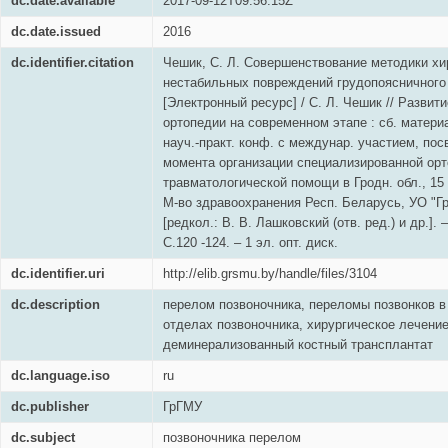
dc.date.available
2017-09-12T09:56:15Z
dc.date.issued
2016
dc.identifier.citation
Чешик, С. Л. Совершенствование методики хи
нестабильных повреждений грудопоясничного
[Электронный ресурс] / С. Л. Чешик // Развит
ортопедии на современном этапе : сб. матери
науч.-практ. конф. с междунар. участием, по
момента организации специализированной орт
травматологической помощи в Гродн. обл., 15 апр
М-во здравоохранения Респ. Беларусь, УО "Гро
[редкол.: В. В. Лашковский (отв. ред.) и др.]. 
С.120 -124. – 1 эл. опт. диск.
dc.identifier.uri
http://elib.grsmu.by/handle/files/3104
dc.description
перелом позвоночника, переломы позвонков в
отделах позвоночника, хирургическое лечение
деминерализованный костный трансплантат
dc.language.iso
ru
dc.publisher
ГрГМУ
dc.subject
позвоночника перелом