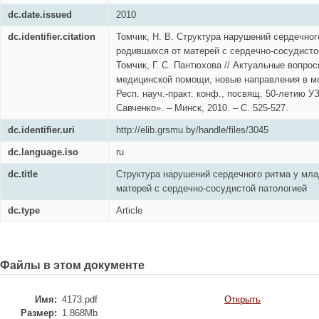
dc.date.issued
2010
dc.identifier.citation
Томчик, Н. В. Структура нарушений сердечног
родившихся от матерей с сердечно-сосудистой
Томчик, Г. С. Пантюхова // Актуальные вопро
медицинской помощи, новые направления в м
Респ. науч.-практ. конф., посвящ. 50-летию УЗ
Савченко». – Минск, 2010. – С. 525-527.
dc.identifier.uri
http://elib.grsmu.by/handle/files/3045
dc.language.iso
ru
dc.title
Структура нарушений сердечного ритма у мла
матерей с сердечно-сосудистой патологией
dc.type
Article
Файлы в этом документе
Имя:
4173.pdf
Открыть
Размер:
1.868Mb