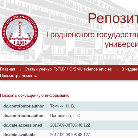
Репози
Гродненского государств
универс
Структура нарушений сердечного ри
Главная
→
Статьи учёных ГрГМУ / GrSMU science articles
→
В издани
с сердечно-сосудистой патологией
Просмотр элемента
Показать сокращенную информацию
dc.contributor.author
Томчик, Н. В.
dc.contributor.author
Пантюхова, Г. С.
dc.date.accessioned
2017-09-08T06:48:12Z
dc.date.available
2017-09-08T06:48:12Z