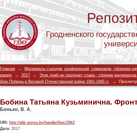
Репози
Гродненского государств
универс
Бобина Татьяна Кузьминична. Фрон
Главная
→
Материалы съездов, конференций, семинаров, сборники научны
papers
→
2017
→
Этих дней не смолкнет слава : сборник материалов
Дню Победы в Великой Отечественной войне 1941-1945 гг.
→
Просмотр
Бобина Татьяна Кузьминична. Фрон
Бенько, В. А.
URI:
http://elib.grsmu.by/handle/files/2943
Дата:
2017