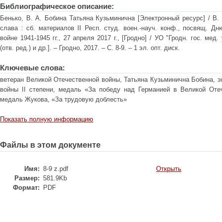
Библиографическое описание:
Бенько, В. А. Бобина Татьяна Кузьминична [Электронный ресурс] / В. 
слава : cб. материалов II Респ. студ. воен.-науч. конф., посвящ. 
войне 1941-1945 гг., 27 апреля 2017 г., [Гродно] / УО "Гродн. гос. мед.
(отв. ред.) и др.]. – Гродно, 2017. – С. 8-9. – 1 эл. опт. диск.
Ключевые слова:
ветеран Великой Отечественной войны, Татьяна Кузьминична Бобина, э
войны II степени, медаль «За победу над Германией в Великой Отеч
медаль Жукова, «За трудовую доблесть»
Показать полную информацию
Файлы в этом документе
Имя:
8-9 z.pdf
Открыть
Размер:
581.9Kb
Формат:
PDF