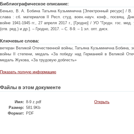
Библиографическое описание:
Бенько, В. А. Бобина Татьяна Кузьминична [Электронный ресурс] / В. 
слава : cб. материалов II Респ. студ. воен.-науч. конф., посвящ. 
войне 1941-1945 гг., 27 апреля 2017 г., [Гродно] / УО "Гродн. гос. мед.
(отв. ред.) и др.]. – Гродно, 2017. – С. 8-9. – 1 эл. опт. диск.
Ключевые слова:
ветеран Великой Отечественной войны, Татьяна Кузьминична Бобина, э
войны II степени, медаль «За победу над Германией в Великой Отеч
медаль Жукова, «За трудовую доблесть»
Показать полную информацию
Файлы в этом документе
Имя:
8-9 z.pdf
Открыть
Размер:
581.9Kb
Формат:
PDF