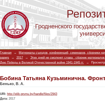
Репози
Гродненского государств
универс
Бобина Татьяна Кузьминична. Фрон
Главная
→
Материалы съездов, конференций, семинаров, сборники научны
papers
→
2017
→
Этих дней не смолкнет слава : сборник материалов
Дню Победы в Великой Отечественной войне 1941-1945 гг.
→
Просмотр
Бобина Татьяна Кузьминична. Фрон
Бенько, В. А.
URI:
http://elib.grsmu.by/handle/files/2943
Дата:
2017