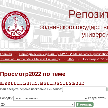
Репози
Гродненского государств
универс
Просмотр2022 по теме
Главная
→
Периодические издания ГрГМУ / GrSMU periodical publicatio
Journal of Grodno State Medical University
→
2022
→
Просмотр 2022 по
Просмотр2022 по теме
0-9
A
B
C
D
E
F
G
H
I
J
K
L
M
N
O
P
Q
R
S
T
U
V
W
X
Y
Z
Или введите первые несколько символов:
Порядку:
Результатам: