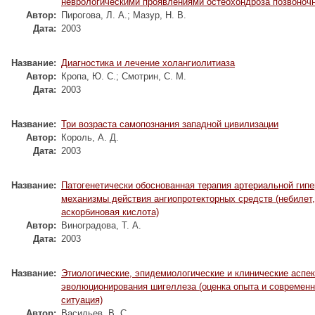
неврологическими проявлениями остеохондроза позвоноч
Автор:
Пирогова, Л. А.
;
Мазур, Н. В.
Дата:
2003
Название:
Диагностика и лечение холангиолитиаза
Автор:
Кропа, Ю. С.
;
Смотрин, С. М.
Дата:
2003
Название:
Три возраста самопознания западной цивилизации
Автор:
Король, А. Д.
Дата:
2003
Название:
Патогенетически обоснованная терапия артериальной гипе
механизмы действия ангиопротекторных средств (небилет,
аскорбиновая кислота)
Автор:
Виноградова, Т. А.
Дата:
2003
Название:
Этиологические, эпидемиологические и клинические аспе
эволюционирования шигеллеза (оценка опыта и современ
ситуация)
Автор:
Васильев, В. С.