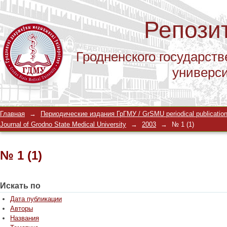
Репози
Гродненского государств
универс
№ 1 (1)
Главная
→
Периодические издания ГрГМУ / GrSMU periodical publicatio
Journal of Grodno State Medical University
→
2003
→
№ 1 (1)
№ 1 (1)
Искать по
Дата публикации
Авторы
Названия