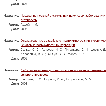
Дата:
2003
Название:
Поражение нервной системы при прионовых заболеваниях 
литературы)
Автор:
Авдей, Г. М.
Дата:
2003
Название:
Отрицательные воздействия полихимиотерапии туберкуле
некоторые возможности их коррекции
Автор:
Вольф, С. Б.
;
Гельберг, И. С.
;
Пигалкова, Е. Н.
;
Шевчук, Д.
Авласенко, В. С.
;
Зинчук, В. В.
;
Мороз, В. Л.
Дата:
2003
Название:
Лабораторный метод оценки и прогнозирования течения п
раневого процесса
Автор:
Смотрин, С. М.
;
Наумов, И. А.
;
Островский, А. А.
Дата:
2003