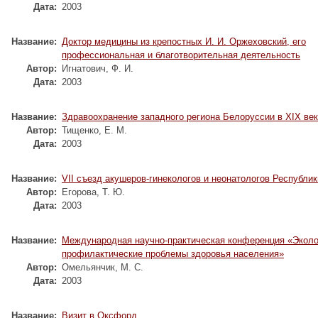
Дата:
2003
Название:
Доктор медицины из крепостных И. И. Оржеховский, его
профессиональная и благотворительная деятельность
Автор:
Игнатович, Ф. И.
Дата:
2003
Название:
Здравоохранение западного региона Белоруссии в ХIХ ве
Автор:
Тищенко, Е. М.
Дата:
2003
Название:
VII съезд акушеров-гинекологов и неонатологов Республи
Автор:
Егорова, Т. Ю.
Дата:
2003
Название:
Международная научно-практическая конференция «Эколо
профилактические проблемы здоровья населения»
Автор:
Омельянчик, М. С.
Дата:
2003
Название:
Визит в Оксфорд