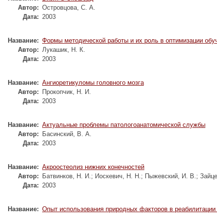
Автор:
Островцова, С. А.
Дата:
2003
Название:
Формы методической работы и их роль в оптимизации обу
Автор:
Лукашик, Н. К.
Дата:
2003
Название:
Ангиоретикуломы головного мозга
Автор:
Прокопчик, Н. И.
Дата:
2003
Название:
Актуальные проблемы патологоанатомической службы
Автор:
Басинский, В. А.
Дата:
2003
Название:
Акроостеолиз нижних конечностей
Автор:
Батвинков, Н. И.
;
Иоскевич, Н. Н.
;
Пыжевский, И. В.
;
Зайце
Дата:
2003
Название:
Опыт использования природных факторов в реабилитации