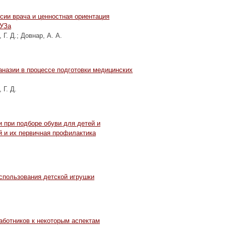
ии врача и ценностная ориентация
ВУЗа
 Г. Д.
;
Довнар, А. А.
аназии в процессе подготовки медицинских
 Г. Д.
и при подборе обуви для детей и
й и их первичная профилактика
спользования детской игрушки
ботников к некоторым аспектам