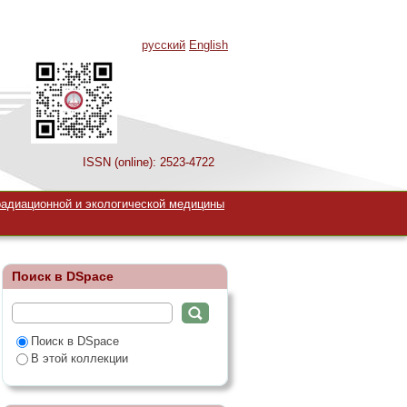
русский
English
ISSN (online): 2523-4722
радиационной и экологической медицины
Поиск в DSpace
Поиск в DSpace
В этой коллекции