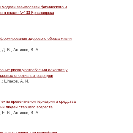
 модели взаимосвязи физического и
ия в школе №133 Красноярска
 формирование здорового образа жизни
 Д. В.
;
Антипов, В. А.
ание риска употребления алкоголя у
ассовых спортивных разрядов
.
;
Шпаков, А. И.
пекты превентивной гериатрии и средства
ни людей старшего возраста
 Е. В.
;
Антипов, В. А.
и оценки риска для разработки