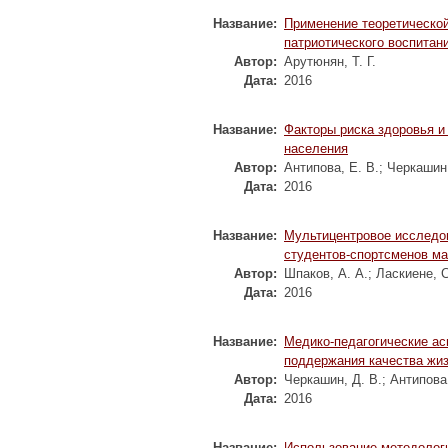
Название:
Применение теоретической
патриотического воспитан
Автор:
Арутюнян, Т. Г.
Дата:
2016
Название:
Факторы риска здоровья и
населения
Автор:
Антипова, Е. В.
;
Черкашин,
Дата:
2016
Название:
Мультицентровое исследов
студентов-спортсменов м
Автор:
Шпаков, А. А.
;
Ласкиене, С
Дата:
2016
Название:
Медико-педагогические ас
поддержания качества жиз
Автор:
Черкашин, Д. В.
;
Антипова,
Дата:
2016
Название:
Использование методологи