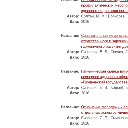
профилактических меропр
здоровья подростков орга
Автор:
Солтан, М. М.
;
Борисова, Т
Дата:
2016
Название:
Сравнительная гигиеничес
отечественного и зарубеж
гармоничного развития дет
Автор:
Синкевич, Е. В.
;
Спичка, Л
Дата:
2016
Название:
Гигиеническая оценка вли
принципов здорового обра
«Гродненский государстве
Автор:
Синкевич, Е. В.
;
Кадовб, Е
Дата:
2016
Название:
Отношение молодежи к вл
отдельных аспектов лично
Автор:
Сивакова, С. П.
;
Смирнова,
Дата:
2016