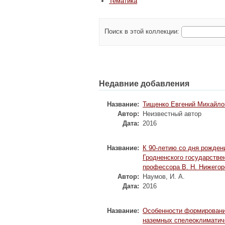
Тематика
Поиск в этой коллекции:
Недавние добавления
Название:
Тищенко Евгений Михайлов
Автор:
Неизвестный автор
Дата:
2016
Название:
К 90-летию со дня рожден
Гродненского государстве
профессора В. Н. Нижего
Автор:
Наумов, И. А.
Дата:
2016
Название:
Особенности формировани
наземных спелеоклиматич