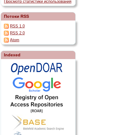
Просмотр статистики использования
Потоки RSS
RSS 1.0
RSS 2.0
Atom
Indexed