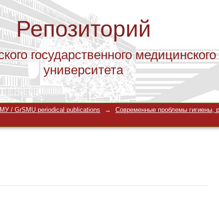
Репозиторий
ского государственного медицинского
университета
У / GrSMU periodical publications
→
Современные проблемы гигиены, 