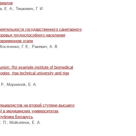
ериалов
, Е. А.
;
Тишкевич, Г. И.
еятельности государственного санитарного
оровья трудоспособного населения
овременном этапе
Косяченко, Г. Е.
;
Ракевич, А. В.
nion: (for example institute of biomedical
gies, riga technical university and riga
 P.
;
Mojseenok, E. A.
пециалистов на второй ступени высшего
а) в медицинских университетах
публики Беларусь
. П.
;
Мойсеѐнок, Е. А.