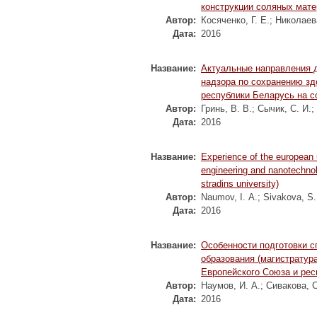
конструкции соляных мат
Автор:
Косяченко, Г. Е.
;
Николаева
Дата:
2016
Название:
Актуальные направления д
надзора по сохранению зд
республики Беларусь на с
Автор:
Гринь, В. В.
;
Сычик, С. И.
;
Дата:
2016
Название:
Experience of the european u
engineering and nanotechnolo
stradins university)
Автор:
Naumov, I. А.
;
Sivakova, S.
Дата:
2016
Название:
Особенности подготовки с
образования (магистратур
Европейского Союза и рес
Автор:
Наумов, И. А.
;
Сивакова, С
Дата:
2016