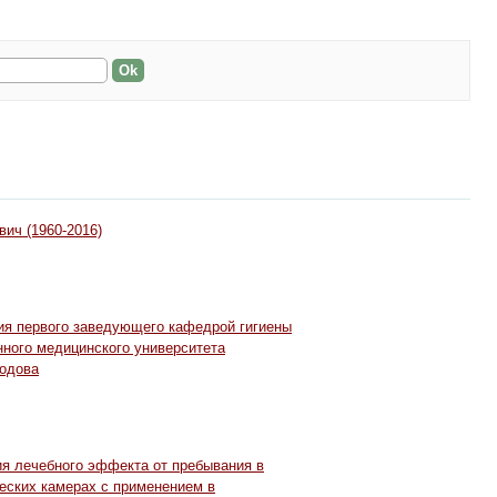
ич (1960-2016)
ия первого заведующего кафедрой гигиены
нного медицинского университета
родова
я лечебного эффекта от пребывания в
еских камерах с применением в