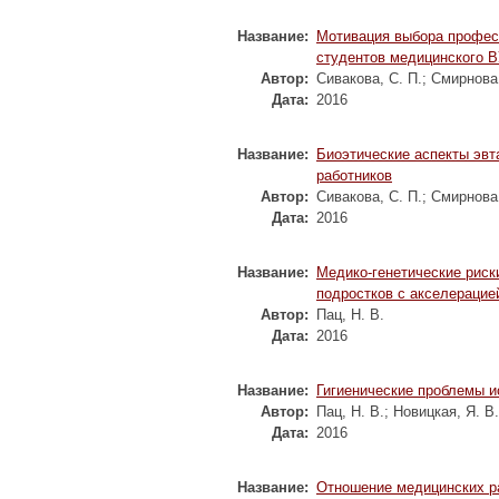
Название:
Мотивация выбора професс
студентов медицинского 
Автор:
Сивакова, С. П.
;
Смирнова,
Дата:
2016
Название:
Биоэтические аспекты эвт
работников
Автор:
Сивакова, С. П.
;
Смирнова,
Дата:
2016
Название:
Медико-генетические риск
подростков с акселерацие
Автор:
Пац, Н. В.
Дата:
2016
Название:
Гигиенические проблемы и
Автор:
Пац, Н. В.
;
Новицкая, Я. В.
Дата:
2016
Название:
Отношение медицинских ра