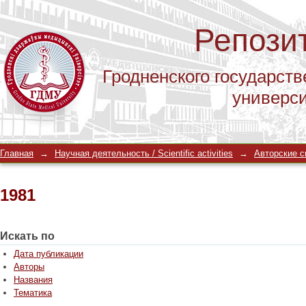
Репози
Гродненского государств
универс
1981
Главная
→
Научная деятельность / Scientific activities
→
Авторские св
1981
Искать по
Дата публикации
Авторы
Названия
Тематика