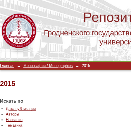
Репози
Гродненского государств
универс
2015
Главная
→
Монографии / Monographies
→
2015
2015
Искать по
Дата публикации
Авторы
Названия
Тематика