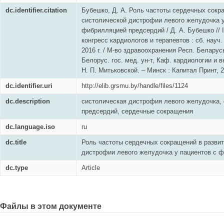
dc.identifier.citation
Бубешко, Д. А. Роль частоты сердечных сокр
систолической дистрофии левого желудочка у
фибрилляцией предсердий / Д. А. Бубешко //
конгресс кардиологов и терапевтов : сб. науч.
2016 г. / М-во здравоохранения Респ. Беларус
Белорус. гос. мед. ун-т, Каф. кардиологии и в
Н. П. Митьковской. – Минск : Капитал Принт, 2
dc.identifier.uri
http://elib.grsmu.by/handle/files/1124
dc.description
систолическая дистрофия левого желудочка,
предсердий, сердечные сокращения
dc.language.iso
ru
dc.title
Роль частоты сердечных сокращений в развит
дистрофии левого желудочка у пациентов с 
dc.type
Article
Файлы в этом документе