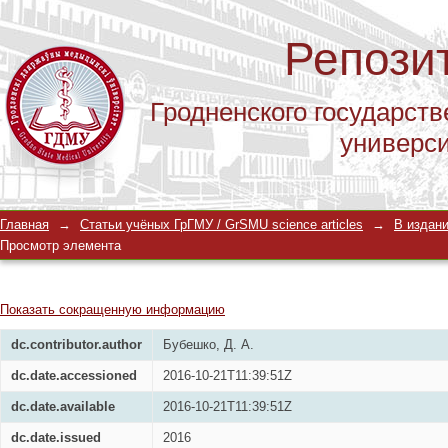
Репози
Гродненского государств
универс
Роль частоты сердечных сокращени
Главная
→
Статьи учёных ГрГМУ / GrSMU science articles
→
В издани
левого желудочка у пациентов с фи
Просмотр элемента
Показать сокращенную информацию
dc.contributor.author
Бубешко, Д. А.
dc.date.accessioned
2016-10-21T11:39:51Z
dc.date.available
2016-10-21T11:39:51Z
dc.date.issued
2016