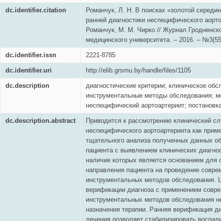
dc.identifier.citation
Романчук, Л. Н. В поисках «золотой середи
ранней диагностики неспецифического аортоа
Романчук, М. М. Чирко // Журнал Гродненск
медицинского университета. – 2016. – №3(55)
dc.identifier.issn
2221-8785
dc.identifier.uri
http://elib.grsmu.by/handle/files/1105
dc.description
диагностические критерии; клиническое обс
инструментальные методы обследования; ме
неспецифический аортоартериит; постановка
dc.description.abstract
Приводится к рассмотрению клинический сл
неспецифического аортоартериита как прим
тщательного анализа полученных данных о
пациента с выявлением клинических диагнос
наличие которых является основанием для 
направления пациента на проведение совре
инструментальных методов обследования. 
верификации диагноза с применением совр
инструментальных методов обследования н
назначения терапии. Ранняя верификация ди
лечения позволяет стабилизировать воспал