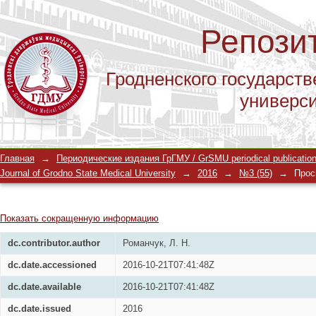
Репози
Гродненского государств
универс
В ПОИСКАХ «ЗОЛОТОЙ СЕРЕДИНЫ» 
Главная
→
Периодические издания ГрГМУ / GrSMU periodical publicatio
ДИАГНОСТИКИ НЕСПЕЦИФИЧЕСКОГО
Journal of Grodno State Medical University
→
2016
→
№3 (55)
→
Прос
Показать сокращенную информацию
dc.contributor.author
Романчук, Л. Н.
dc.date.accessioned
2016-10-21T07:41:48Z
dc.date.available
2016-10-21T07:41:48Z
dc.date.issued
2016