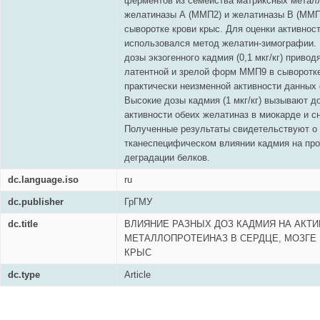
ферментов из семейства матриксных метал
желатиназы А (ММП2) и желатиназы В (ММП9
сыворотке крови крыс. Для оценки активнос
использовался метод желатин-зимографии. 
дозы экзогенного кадмия (0,1 мкг/кг) приво
латентной и зрелой форм ММП9 в сыворотке
практически неизменной активности данных 
Высокие дозы кадмия (1 мкг/кг) вызывают д
активности обеих желатиназ в миокарде и 
Полученные результаты свидетельствуют о
тканеспецифическом влиянии кадмия на пр
деградации белков.
dc.language.iso
ru
dc.publisher
ГрГМУ
dc.title
ВЛИЯНИЕ РАЗНЫХ ДОЗ КАДМИЯ НА АКТ
МЕТАЛЛОПРОТЕИНАЗ В СЕРДЦЕ, МОЗГЕ
КРЫС
dc.type
Article