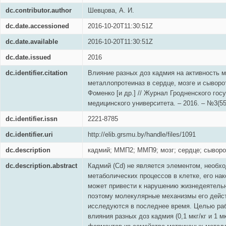
dc.contributor.author
Шевцова, А. И.
dc.date.accessioned
2016-10-20T11:30:51Z
dc.date.available
2016-10-20T11:30:51Z
dc.date.issued
2016
dc.identifier.citation
Влияние разных доз кадмия на активность 
металлопротеиназ в сердце, мозге и сыворот
Фоменко [и др.] // Журнал Гродненского гос
медицинского университета. – 2016. – №3(55)
dc.identifier.issn
2221-8785
dc.identifier.uri
http://elib.grsmu.by/handle/files/1091
dc.description
кадмий; ММП2; ММП9; мозг; сердце; сыворо
dc.description.abstract
Кадмий (Cd) не является элементом, необх
метаболических процессов в клетке, его на
может привести к нарушению жизнедеятельн
поэтому молекулярные механизмы его дейст
исследуются в последнее время. Целью ра
влияния разных доз кадмия (0,1 мкг/кг и 1 мк