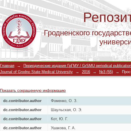
Репози
Гродненского государств
универс
ВЛИЯНИЕ РАЗНЫХ ДОЗ КАДМИЯ НА
Главная
→
Периодические издания ГрГМУ / GrSMU periodical publicatio
МЕТАЛЛОПРОТЕИНАЗ В СЕРДЦЕ, М
Journal of Grodno State Medical University
→
2016
→
№3 (55)
→
Прос
Показать сокращенную информацию
dc.contributor.author
Фоменко, О. З.
dc.contributor.author
Шаульская, О. Э.
dc.contributor.author
Кот, Ю. Г.
dc.contributor.author
Ушакова, Г. А.