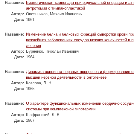
Название:
Биологическая тампонада при радикальной операции и атт
антротомии с тимпанопластикой
Автор:
Овсянников, Михаил Иванович
Дата:
1961
Название:
Изменение белка и белковых фракций сыворотки крови пр
важнейших заболеваниях сосудов нижних конечностей в п
лечения
Автор:
Бурнейко, Николай Иванович
Дата:
1964
Название:
Динамика основных нервных процессов и формирование с
высшей нервной деятельности в онтогенезе
Автор:
Козлова, Л. Н.
Дата:
1965
Название:
О характере функциональных изменений сердечно-сосуди
системы при комплексной гипотермии
Автор:
Шафранский, Л. В.
Дата:
1967