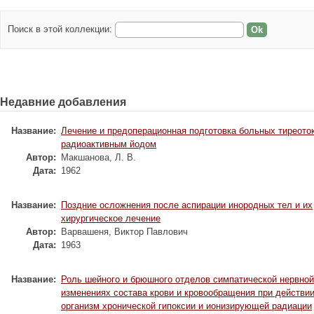
Поиск в этой коллекции:
Недавние добавления
Название:
Лечение и предоперационная подготовка больных тиреото
радиоактивным йодом
Автор:
Макшанова, Л. В.
Дата:
1962
Название:
Поздние осложнения после аспирации инородных тел и их
хирургическое лечение
Автор:
Варвашеня, Виктор Павлович
Дата:
1963
Название:
Роль шейного и брюшного отделов симпатической нервной
изменениях состава крови и кровообращения при действии
организм хронической гипоксии и ионизирующей радиации