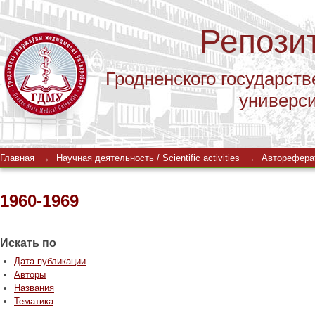
Репози
Гродненского государств
универс
1960-1969
Главная
→
Научная деятельность / Scientific activities
→
Автореферат
1960-1969
Искать по
Дата публикации
Авторы
Названия
Тематика