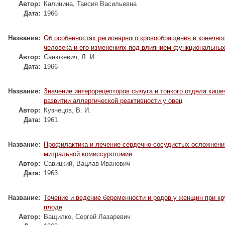
Автор:
Калинина, Таисия Васильевна
Дата:
1966
Название:
Об особенностях регионарного кровообращения в конечно
человека и его изменениях под влиянием функциональных
Автор:
Санюкевич, Л. И.
Дата:
1966
Название:
Значение интерорецепторов сычуга и тонкого отдела кише
развитии аллергической реактивности у овец
Автор:
Кузнецов, В. И.
Дата:
1961
Название:
Профилактика и лечение сердечно-сосудистых осложнени
митральной комиссуротомии
Автор:
Савицкий, Вацлав Иванович
Дата:
1963
Название:
Течение и ведение беременности и родов у женщин при к
плоде
Автор:
Ващилко, Сергей Лазаревич