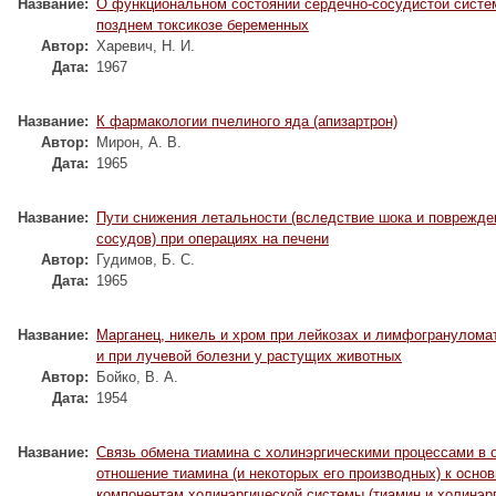
Название:
О функциональном состоянии сердечно-сосудистой систе
позднем токсикозе беременных
Автор:
Харевич, Н. И.
Дата:
1967
Название:
К фармакологии пчелиного яда (апизартрон)
Автор:
Мирон, А. В.
Дата:
1965
Название:
Пути снижения летальности (вследствие шока и поврежде
сосудов) при операциях на печени
Автор:
Гудимов, Б. С.
Дата:
1965
Название:
Марганец, никель и хром при лейкозах и лимфогрануломат
и при лучевой болезни у растущих животных
Автор:
Бойко, В. А.
Дата:
1954
Название:
Связь обмена тиамина с холинэргическими процессами в 
отношение тиамина (и некоторых его производных) к осно
компонентам холинэргической системы (тиамин и холинэрг