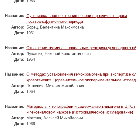
Дата:
1963
Название:
Функциональное состояние печени в различные сроки
посттрансфузионного периода
Автор:
Борец, Валентина Максимовна
Дата:
1961
Название:
Отношение тиамина к начальным реакциям углеводного о
Автор:
Лукашик, Николай Константинович
Дата:
1964
Название:
О методах установления гемохромогена при экспертизе с
кровотечения : (сравнительное экспериментальное исслед
Автор:
Пяткевич, Михаил Михайлович
Дата:
1964
Название:
Материалы к топографии и содержанию гликогена в ЦНС 
и гексеналовом наркозе (гистохимическое исследование)
Автор:
Матеша, Алексей Михайлович
Дата:
1966